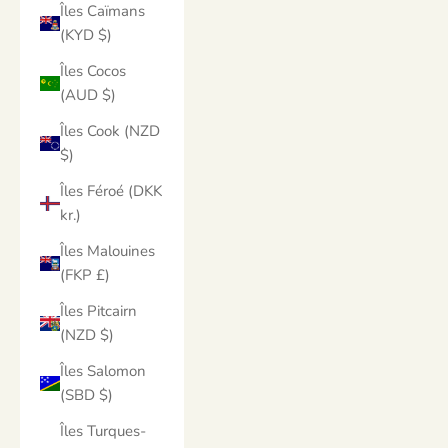
Îles Caïmans
(KYD $)
Îles Cocos
(AUD $)
Îles Cook (NZD
$)
Îles Féroé (DKK
kr.)
Îles Malouines
(FKP £)
Îles Pitcairn
(NZD $)
Îles Salomon
(SBD $)
Îles Turques-