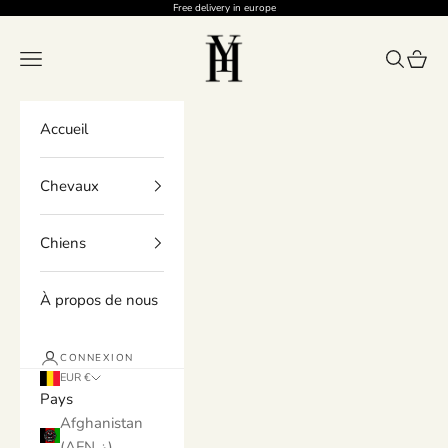
Passer au contenu
Free delivery in europe
Holvany
Menu
Recherch
Panier
Accueil
Chevaux
Chiens
À propos de nous
CONNEXION
EUR €
Pays
Afghanistan
(AFN ؋)