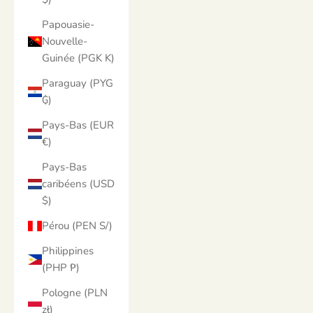
Papouasie-
Nouvelle-
Guinée (PGK K)
Paraguay (PYG
₲)
Pays-Bas (EUR
€)
Pays-Bas
caribéens (USD
$)
Pérou (PEN S/)
Philippines
(PHP ₱)
Pologne (PLN
zł)