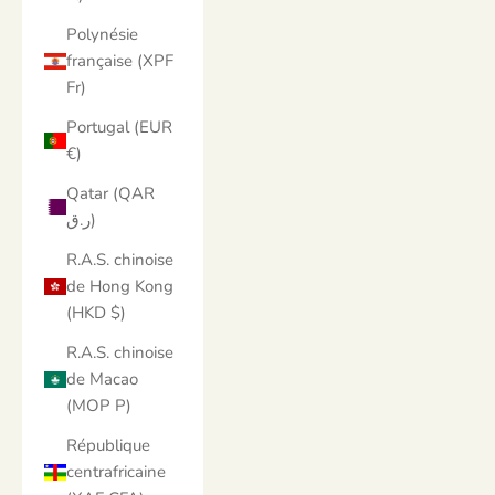
Polynésie
française (XPF
Fr)
Portugal (EUR
€)
Qatar (QAR
ر.ق)
R.A.S. chinoise
de Hong Kong
(HKD $)
R.A.S. chinoise
de Macao
(MOP P)
République
centrafricaine