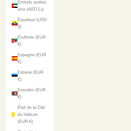
Émirats arabes
unis (AED د.إ)
Équateur (USD
$)
Érythrée (EUR
€)
Espagne (EUR
€)
Estonie (EUR
€)
Eswatini (EUR
€)
État de la Cité
du Vatican
(EUR €)