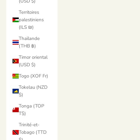
(USD $)
Territoires
palestiniens
(ILS ₪)
Thaïlande
(THB ฿)
Timor oriental
(USD $)
Togo (XOF Fr)
Tokelau (NZD
$)
Tonga (TOP
T$)
Trinité-et-
Tobago (TTD
$)