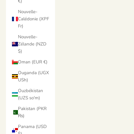
€)
Nouvelle-
Calédonie (XPF
Fr)
Nouvelle-
Zélande (NZD
$)
Oman (EUR €)
Ouganda (UGX
USh)
Ouzbékistan
(UZS so'm)
Pakistan (PKR
₨)
Panama (USD
$)