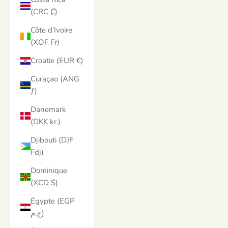
(CRC ₡)
Côte d’Ivoire
(XOF Fr)
Croatie (EUR €)
Curaçao (ANG
ƒ)
Danemark
(DKK kr.)
Djibouti (DJF
Fdj)
Dominique
(XCD $)
Égypte (EGP
ج.م)