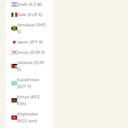
Israël (ILS ₪)
Italie (EUR €)
Jamaïque (JMD
$)
Japon (JPY ¥)
Jersey (EUR €)
Jordanie (EUR
€)
Kazakhstan
(KZT ₸)
Kenya (KES
KSh)
Kirghizstan
(KGS som)