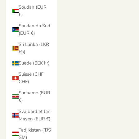
Soudan (EUR
€)
Soudan du Sud
(EUR €)
Sri Lanka (LKR
₨)
Suède (SEK kr)
Suisse (CHF
CHF)
Suriname (EUR
€)
Svalbard et Jan
Mayen (EUR €)
Tadjikistan (TJS
ЅМ)