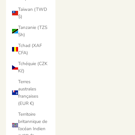
Taïwan (TWD
$)
Tanzanie (TZS
Sh)
Tchad (XAF
CFA)
Tchéquie (CZK
Kč)
Terres
australes
françaises
(EUR €)
Territoire
britannique de
l’océan Indien