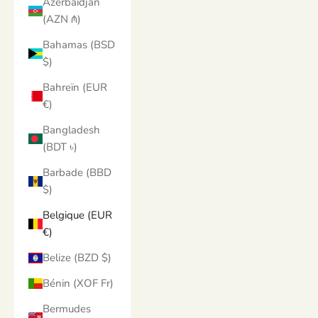
Azerbaïdjan
(AZN ₼)
Bahamas (BSD
$)
Bahreïn (EUR
€)
Bangladesh
(BDT ৳)
Barbade (BBD
$)
Belgique (EUR
€)
Belize (BZD $)
Bénin (XOF Fr)
Bermudes