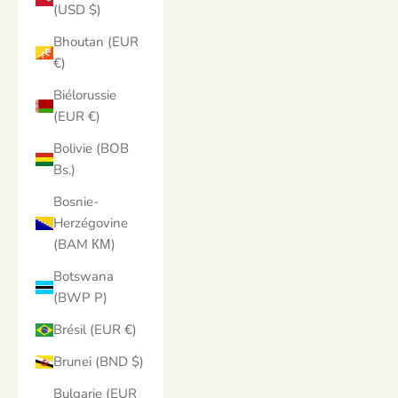
(USD $)
Bhoutan (EUR
€)
Biélorussie
(EUR €)
Bolivie (BOB
Bs.)
Bosnie-
Herzégovine
(BAM КМ)
Botswana
(BWP P)
Brésil (EUR €)
Brunei (BND $)
Bulgarie (EUR