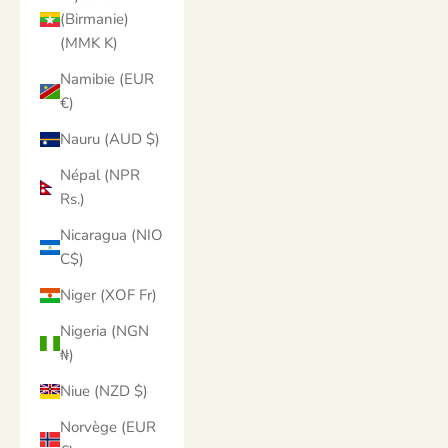
(Birmanie)
(MMK K)
Namibie (EUR
€)
Nauru (AUD $)
Népal (NPR
Rs.)
Nicaragua (NIO
C$)
Niger (XOF Fr)
Nigeria (NGN
₦)
Niue (NZD $)
Norvège (EUR