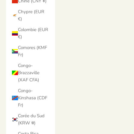
Chine (CNY ¥)
Chypre (EUR
€)
Colombie (EUR
€)
Comores (KMF
Fr)
Congo-
Brazzaville
(XAF CFA)
Congo-
Kinshasa (CDF
Fr)
Corée du Sud
(KRW ₩)
Costa Rica