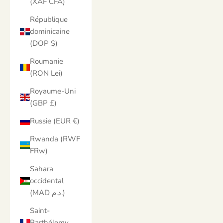
(XAF CFA)
République
dominicaine
(DOP $)
Roumanie
(RON Lei)
Royaume-Uni
(GBP £)
Russie (EUR €)
Rwanda (RWF
FRw)
Sahara
occidental
(MAD د.م.)
Saint-
Barthélemy