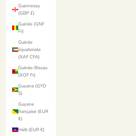
Guernesey
(GBP £)
Guinée (GNF
Fr)
Guinée
équatoriale
(XAF CFA)
Guinée-Bissau
(XOF Fr)
Guyana (GYD
$)
Guyane
française (EUR
€)
Haïti (EUR €)