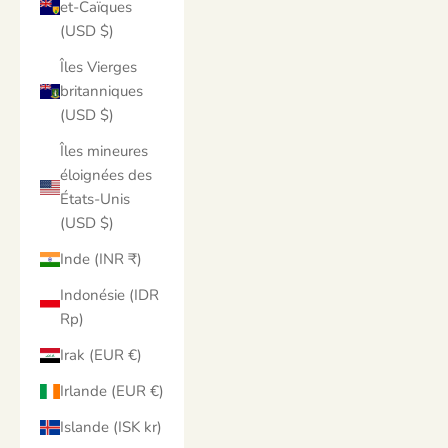
et-Caïques
(USD $)
Îles Vierges
britanniques
(USD $)
Îles mineures
éloignées des
États-Unis
(USD $)
Inde (INR ₹)
Indonésie (IDR
Rp)
Irak (EUR €)
Irlande (EUR €)
Islande (ISK kr)