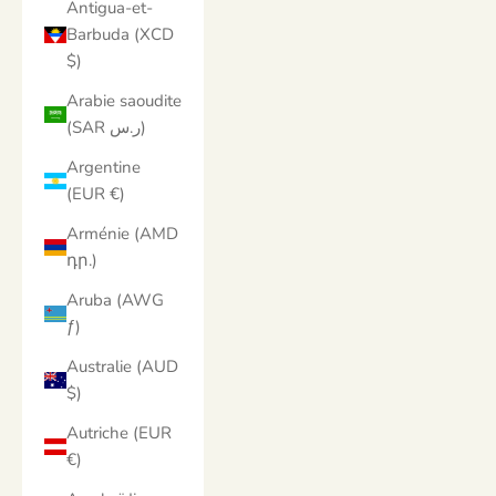
Antigua-et-
Barbuda (XCD
$)
Arabie saoudite
(SAR ر.س)
Argentine
(EUR €)
Arménie (AMD
դր.)
Aruba (AWG
ƒ)
Australie (AUD
$)
Autriche (EUR
€)